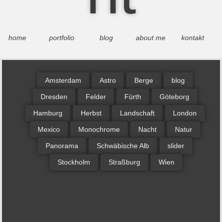
home
portfolio
blog
about me
kontakt
Amsterdam
Astro
Berge
blog
Dresden
Felder
Fürth
Göteborg
Hamburg
Herbst
Landschaft
London
Mexico
Monochrome
Nacht
Natur
Panorama
Schwäbische Alb
slider
Stockholm
Straßburg
Wien