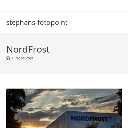
Zum
Inhalt
springen
stephans-fotopoint
NordFrost
>
NordFrost